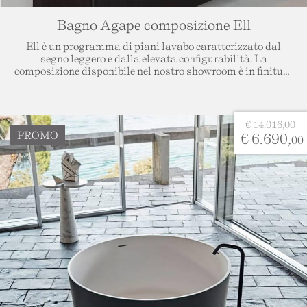
Bagno Agape composizione Ell
Ell è un programma di piani lavabo caratterizzato dal
segno leggero e dalla elevata configurabilità. La
composizione disponibile nel nostro showroom è in finitura
Petit Granit, una pietra belga altamente resistente
all'acqua.
La griglia del piano lavabo viene scavata da un unico
stampo in Corian®.
€ 14.016,00
La versione autoportante esalta l’eleganza di Ell che
PROMO
€ 6.690,
00
appare sospeso grazie al sostegno di semplici staffe ed uno
spessore ridotto a soli 38,5 mm.
Sottostante al piano la composizione presenta un mobile
contenitore modello Lato con cassa interna realizzata in
compensato marino rivestita in rovere scuro e frontale del
cassettone push in cuoio nero.
La rubinetteria modello Memory, segno di alta ricerca di
modernità e pulizia delle forme, è ad incasso con doppio
comando ottone brunito.
Doppio porta salviette, free standing serie X laccato
bianco e serie memory portasalviette a muro 48 cm
brunito.
Ad impreziosire il nostro bagno lo specchio memory tondo
diametro 90 cm con bordo nero ed illuminazione led.