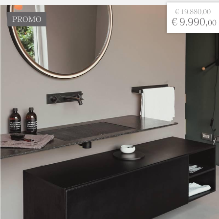
€ 19.880,00
PROMO
€ 9.990,
00