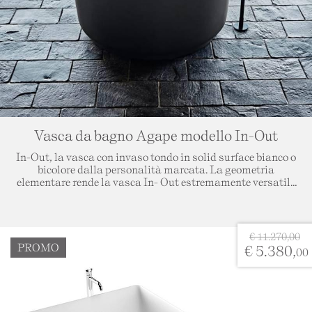
Nel prezzo è da ritenersi escluso trasporto e montaggio da
valutare in base alla destinazione della merce.
Vasca da bagno Agape modello In-Out
In-Out, la vasca con invaso tondo in solid surface bianco o
bicolore dalla personalità marcata. La geometria
elementare rende la vasca In- Out estremamente versatile
nelle più diverse situazioni architettoniche. Disponibile
nella verisiano bicolore bianco e grigio scuro, la
rubinetteria è posizionabile a parete o a terra.
€ 11.270,00
Finitura: solid surface bicolore bianco con esterno soft
PROMO
€ 5.380,
00
touch verde
Dimensione: Diametro 130 cm Altezza 60 cm
Capacità: 520 litri
Trasporto e Montaggio escluso, da valutare in base alla