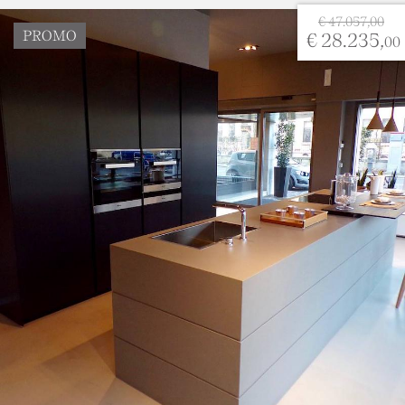
€ 47.057,00
PROMO
€ 28.235,
00