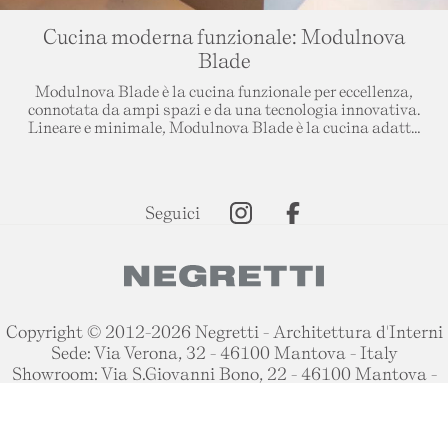
Cucina moderna funzionale: Modulnova
Blade
Modulnova Blade è
la cucina funzionale per eccellenza
,
connotata da ampi spazi e da una tecnologia innovativa.
Lineare e minimale,
Modulnova Blade è la
cucina adatta
ad ogni esigenza
pur mantenendo una forte personalità.
Copyright © 2012-2026 Negretti - Architettura d'Interni
Sede: Via Verona, 32 - 46100 Mantova - Italy
Showroom: Via S.Giovanni Bono, 22 - 46100 Mantova -
Italy
Tel:
0376 391038
Questo sito web utilizza i cookie. Maggiori informazioni
questo link
P.IVA 00165090200
sui cookie sono disponibili a
. Continuando