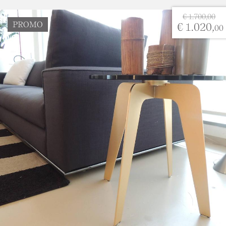
compilare obbligatoriamente.
€ 1.700,00
PROMO
€ 1.020,
00
Email *
Oggetto*
Messaggio *