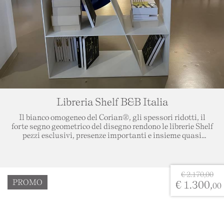
Libreria Shelf B&B Italia
Il bianco omogeneo del Corian®, gli spessori ridotti, il
forte segno geometrico del disegno rendono le librerie Shelf
pezzi esclusivi, presenze importanti e insieme quasi
immateriali. Posizionabile anche al centro della stanza per
dividere e schermare. Firmata dal famoso designer Naoto
Fukusawa.
€ 2.170,00
Nel prezzo è da ritenersi escluso trasporto e montaggio da
PROMO
€ 1.300,
00
valutare in base alla destinazione della merce.