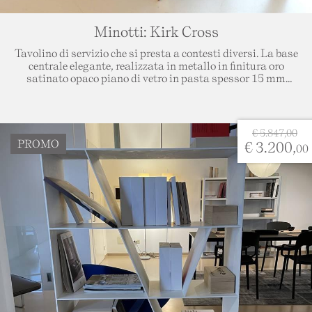
Minotti: Kirk Cross
Tavolino di servizio che si presta a contesti diversi. La base
centrale elegante, realizzata in metallo in finitura oro
satinato opaco piano di vetro in pasta spessor 15 mm
Ho letto
colore nero. Dimensioni: diametro 52, altezza 52 cm.
l'informativa sulla privacy
e accetto il
trattamento dei dati per le finalità indicate*
Accetto *
Trasporto escluso da valutare in base alla destinazione
€ 5.847,00
della merce.
PROMO
€ 3.200,
00
Questo sito è protetto da reCAPTCHA e applica la
Privacy Policy
e i
Termini del servizio
di Google.