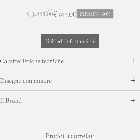
€
€
,00
1.254
,00
PROMO -30%
877
Richiedi informazioni
Caratteristiche tecniche
Disegno con misure
Il Brand
Modulo di richiesta informazioni
Prodotti correlati
Nominativo *
I campi contrassegnati con l'asterisco * sono da